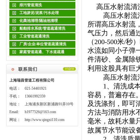
排污管道清洗
高压水射流清
工地淤泥/泥浆/污水处理
高压水射流清洗
化粪池清理/隔油池清理
所谓高压水射流
船舶排水系统/管道疏通清洗
气压力，然后通
工业管道疏通清洗
（
200-500
米
/
秒）
厂房/企业/单位管道疏通清洗
水流如同小子弹
家庭管道疏通、下水道疏通
件清砂、金属除
利用这股具有巨
高压水射流清
上海瑞昌管道工程有限公司
1
、清洗成
电话：
021-54401921
容易，普遍存在
手机：
13661992359
及洗涤剂，即可
地址：
上海浦东新区新浦路91弄10号
方法与消防用水
Email:
h1977526@163.com
毫米，故耗水量
网址：
http://www.qingxi110.com
故属节水节能设
2
、清洗质