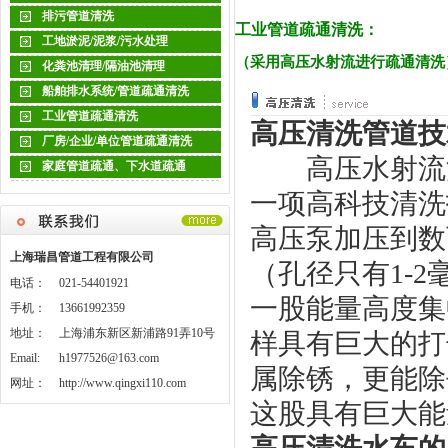
排污管道清洗
工业管道疏通清洗：
工地淤泥/泥浆/污水处理
（采用高压水射流进行疏通清洗
化粪池清理/隔油池清理
船舶排水系统/管道疏通清洗
工业管道疏通清洗
高压清洗管道
技
厂房/企业/单位管道疏通清洗
高压水射流清
家庭管道疏通、下水道疏通
一项高科技清洗
高压泵加压到数
上海瑞昌管道工程有限公司
（孔径只有1-2
电话：
021-54401921
一股能量高度集
手机：
13661992359
地址：
上海浦东新区新浦路91弄10号
样具有巨大的打
Email:
h1977526@163.com
属除锈，更能除
网址：
http://www.qingxi110.com
这股具有巨大能