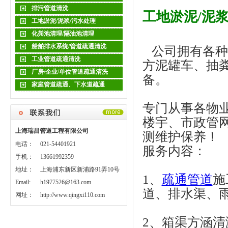
排污管道清洗
工地淤泥/泥
工地淤泥/泥浆/污水处理
化粪池清理/隔油池清理
船舶排水系统/管道疏通清洗
公司拥有各种
工业管道疏通清洗
方泥罐车、抽
厂房/企业/单位管道疏通清洗
备。
家庭管道疏通、下水道疏通
专门从事各物
楼宇、市政管
上海瑞昌管道工程有限公司
测维护保养！
电话：
021-54401921
服务内容：
手机：
13661992359
地址：
上海浦东新区新浦路91弄10号
1、
疏通管道
施
Email:
h1977526@163.com
道、排水渠、
网址：
http://www.qingxi110.com
2、箱渠方涵