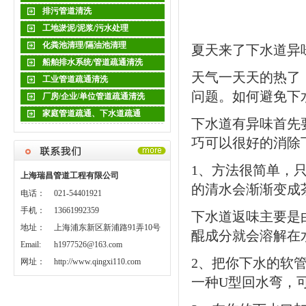
排污管道清洗
工地淤泥/泥浆/污水处理
化粪池清理/隔油池清理
夏天来了下水道异
船舶排水系统/管道疏通清洗
天气一天天的热了
工业管道疏通清洗
问题。如何避免下
厂房/企业/单位管道疏通清洗
家庭管道疏通、下水道疏通
下水道有异味首先
巧可以很好的消除
1、方法很简单，
上海瑞昌管道工程有限公司
的清水会渐渐变成
电话：
021-54401921
手机：
13661992359
下水道返味主要是
地址：
上海浦东新区新浦路91弄10号
醌成分就会溶解在
Email:
h1977526@163.com
2、把你下水的软管
网址：
http://www.qingxi110.com
一种U型回水弯，