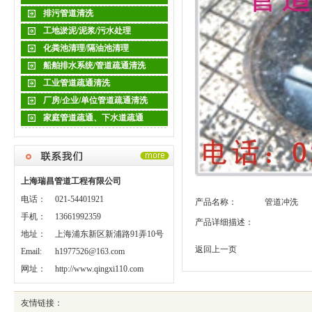
排污管道清洗
工地淤泥/泥浆/污水处理
化粪池清理/隔油池清理
船舶排水系统/管道疏通清洗
工业管道疏通清洗
厂房/企业/单位管道疏通清洗
家庭管道疏通、下水道疏通
上海瑞昌管道工程有限公司
电话：
021-54401921
产品名称：
管道冲洗
手机：
13661992359
产品详细描述：
地址：
上海浦东新区新浦路91弄10号
返回上一页
Email:
h1977526@163.com
网址：
http://www.qingxi110.com
友情链接
：